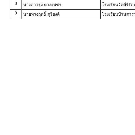
8
นางดาวรุ่ง ตาลเพชร
โรงเรียนวัดคีรีรั
9
นายทรงฤทธิ์ สุริยงค์
โรงเรียนบ้านสารว