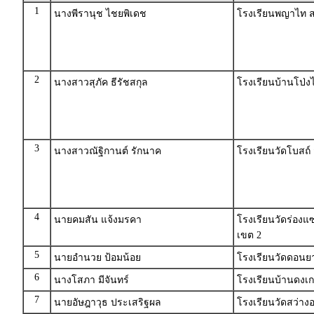
1
นางพีรานุช ไชยพิเดช
โรงเรียนพญาไท 
2
นางสาวสุภัค ธีรัชสกุล
โรงเรียนบ้านโป่งไ
3
นางสาวณัฐิกานต์ รักนาค
โรงเรียนวัดโบสถ์ ส
4
นายคมสัน แจ้งมรคา
โรงเรียนวัดร่องแ
เขต 2
5
นายอำนวย ป้อมน้อย
โรงเรียนวัดดอน
6
นางโสภา มีจันทร์
โรงเรียนบ้านดงเ
7
นายอัษฎาวุธ ประเสริฐผล
โรงเรียนวัดสว่าง