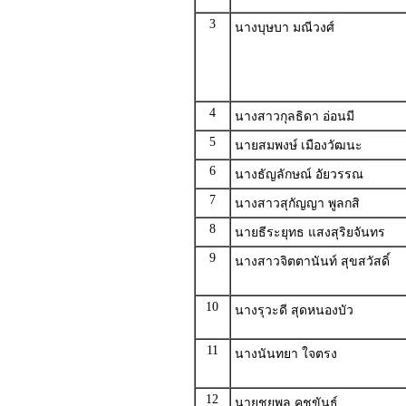
3
นางบุษบา มณีวงศ์
4
นางสาวกุลธิดา อ่อนมี
5
นายสมพงษ์ เมืองวัฒนะ
6
นางธัญลักษณ์ อัยวรรณ
7
นางสาวสุกัญญา พูลกสิ
8
นายธีระยุทธ แสงสุริยจันทร
9
นางสาวจิตตานันท์ สุขสวัสดิ์
10
นางรุวะดี สุดหนองบัว
11
นางนันทยา ใจตรง
12
นายชยพล คชขันธ์