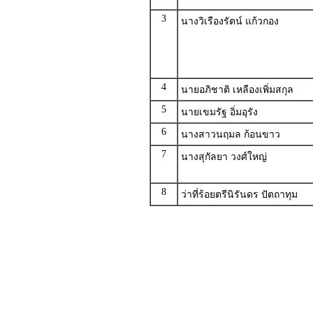
3
นางวิเรืองรัตน์ แก้วกอง
4
นายอภิชาติ เหลืองเพิ่มสกุล
5
นายเขมรัฐ อิ่มอุรัง
6
นางสาวนฤมล ก้อนขาว
7
นางสุกัลยา วงศ์ใหญ่
8
ว่าที่ร้อยตรีนิรันดร ปัตถาทุม