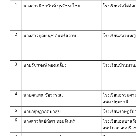
1
นางสาวนิชานันท์ บุรวัชระไชย
โรงเรียนวัดไผ่ล้อม
2
นางสาวบุณยนุช อินทร์สวาท
โรงเรียนสงวนหญิ
3
นายวัชรพงษ์ ทองเกลี้ยง
โรงเรียนบ้านมาบก
4
นายคณพศ ชัยวรรณะ
โรงเรียนธรรมศา
สพม.ปทุมธานี
5
นายกฤษฎากร ผาสุข
โรงเรียนราษฎร์บ
6
นางสาวกัลย์ณิศา หอมจันทร์
โรงเรียนอนุบาลว
สพป.กาญจนบุรี เ