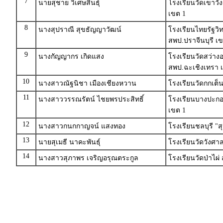
7
นายสุชาย วิเศษสินธุ์
โรงเรียนวัดเขาวัง
เขต 1
8
นางสุปราณี สุขธัญญาวัฒน์
โรงเรียนไทยรัฐวิ
สพป.ปราจีนบุรี เข
9
นางกัญญากร เกิดแสง
โรงเรียนวัดสว่าง
สพป.ฉะเชิงเทรา 
10
นางสาวณัฐนิชา เมืองเชียงหวาน
โรงเรียนวัดกกเต็
11
นางสาววรรณรัตน์ ไชยพรประสิทธิ์
โรงเรียนบางปะก
เขต 1
12
นางสาวกนกกาญจน์ แสงทอง
โรงเรียนชลบุรี "
13
นายสุเมธี นาคะพันธุ์
โรงเรียนวัดวังศา
14
นางสาวสุภาพร เจริญอรุณตระกูล
โรงเรียนวัดป่าไผ่