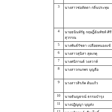
3
นางสาวช่อลัดดา กลิ่นประทุม
4
นายธนินท์รัฐ กฤษฎิ์ฉันทัชท์ ศิร
สุวรรณ
5
นางพันธ์รัชดา เปลือยหนองแข้
6
นางสาวสุนิสา สุดเกตุ
7
นางศนิกานต์ วงสวาห์
8
นางสาวกนกพร บุญลือ
9
นางสาวสิรภัค ต้นแก้ว
10
นายธันญธรณ์ ธรรมบำรุง
11
นางปฏิญญา บุญส่ง
12